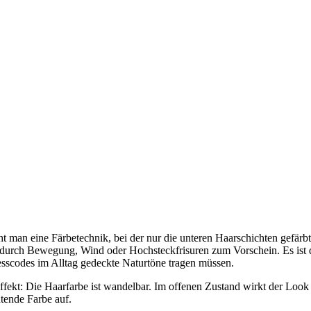
t man eine Färbetechnik, bei der nur die unteren Haarschichten gefärb
t durch Bewegung, Wind oder Hochsteckfrisuren zum Vorschein. Es ist d
esscodes im Alltag gedeckte Naturtöne tragen müssen.
fekt: Die Haarfarbe ist wandelbar. Im offenen Zustand wirkt der Look 
htende Farbe auf.