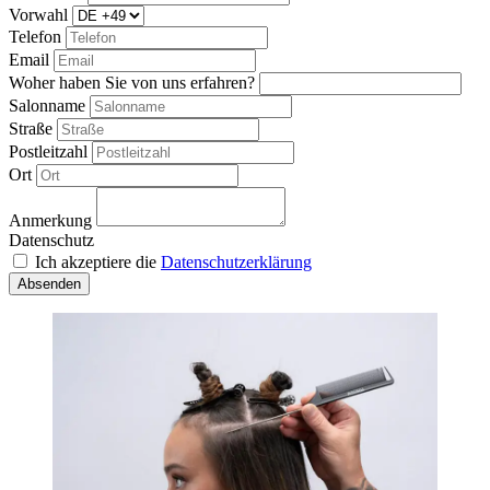
Vorwahl
Telefon
Email
Woher haben Sie von uns erfahren?
Salonname
Straße
Postleitzahl
Ort
Anmerkung
Datenschutz
Ich akzeptiere die
Datenschutzerklärung
Absenden