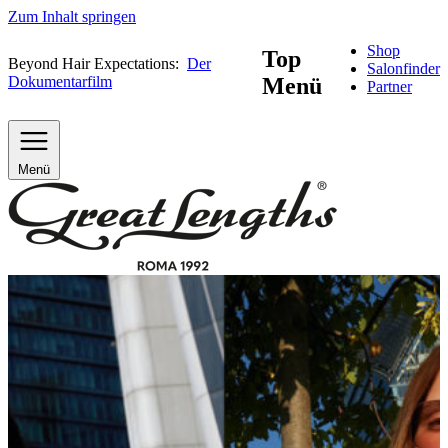
Zum Inhalt springen
Shop
Top
Beyond Hair Expectations:
Der
Salonfinder
Dokumentarfilm
Menü
Partner
Menü