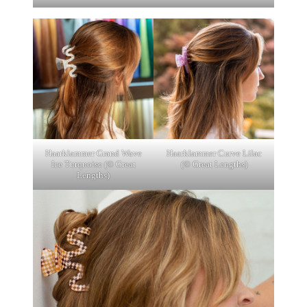
Haarklammer Grand Wave
Haarklammer Curve Lilac
Ice Turquoise (© Great
(© Great Lengths)
Lengths)