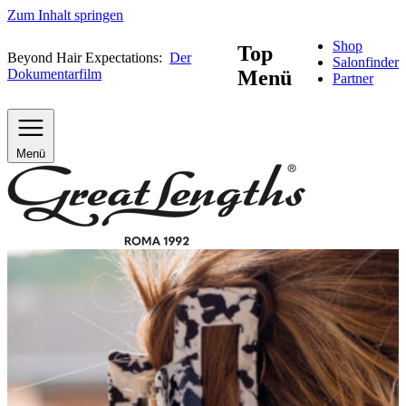
Zum Inhalt springen
Shop
Top
Beyond Hair Expectations:
Der
Salonfinder
Dokumentarfilm
Menü
Partner
Menü