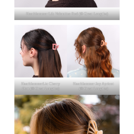
Haarklammer Lib Valentine Red (© Great Lengths)
HaarklammerLic Cherry
Haarklammer Joy Apricot
Dott (© Great Lengths)
(© Great Lengths)