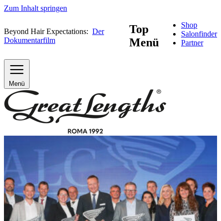
Zum Inhalt springen
Shop
Top
Beyond Hair Expectations:
Der
Salonfinder
Dokumentarfilm
Menü
Partner
Menü