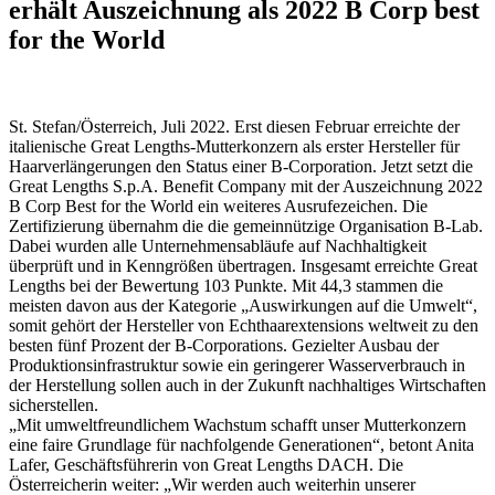
erhält Auszeichnung als 2022 B Corp best
for the World
St. Stefan/Österreich, Juli 2022. Erst diesen Februar erreichte der
italienische Great Lengths-Mutterkonzern als erster Hersteller für
Haarverlängerungen den Status einer B-Corporation. Jetzt setzt die
Great Lengths S.p.A. Benefit Company mit der Auszeichnung 2022
B Corp Best for the World ein weiteres Ausrufezeichen. Die
Zertifizierung übernahm die die gemeinnützige Organisation B-Lab.
Dabei wurden alle Unternehmensabläufe auf Nachhaltigkeit
überprüft und in Kenngrößen übertragen. Insgesamt erreichte Great
Lengths bei der Bewertung 103 Punkte. Mit 44,3 stammen die
meisten davon aus der Kategorie „Auswirkungen auf die Umwelt“,
somit gehört der Hersteller von Echthaarextensions weltweit zu den
besten fünf Prozent der B-Corporations. Gezielter Ausbau der
Produktionsinfrastruktur sowie ein geringerer Wasserverbrauch in
der Herstellung sollen auch in der Zukunft nachhaltiges Wirtschaften
sicherstellen.
„Mit umweltfreundlichem Wachstum schafft unser Mutterkonzern
eine faire Grundlage für nachfolgende Generationen“, betont Anita
Lafer, Geschäftsführerin von Great Lengths DACH. Die
Österreicherin weiter: „Wir werden auch weiterhin unserer