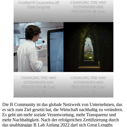
Certified B Corporation (©
CHANGING THE WAY
Great Lengths)
EXTENSIONS ARE
PERCEIVED (© Great
Lengths)
CHANGING THE WAY
CHANGING THE WAY
EXTENSIONS ARE
EXTENSIONS ARE
PERCEIVED (© Great
PERCEIVED (© Great
Lengths)
Lengths)
Die B Community ist das globale Netzwerk von Unternehmen, das
es sich zum Ziel gesetzt hat, die Wirtschaft nachhaltig zu verändern.
Es geht um mehr soziale Verantwortung, mehr Transparenz und
mehr Nachhaltigkeit. Nach der erfolgreichen Zertifizierung durch
das unabhängige B Lab Anfang 2022 darf sich Great Lengths