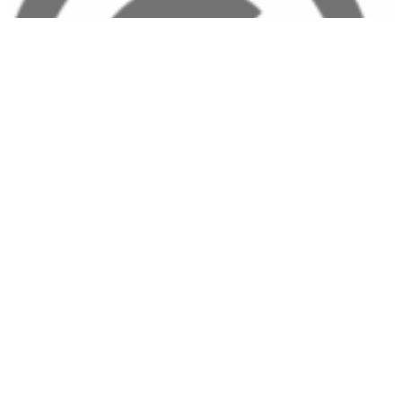
Great Lengths ist das Original in Sachen Haarverlängerung und
Haarverdichtung.
Vor mehr als 30 Jahren brachte man die erste Methode auf den
Markt, mit der eine sichere, komfortable und haltbare
Haarverlängerung und Haarverdichtung möglich wurde. Seitdem
erleben Extensions einen ungeheuren Aufschwung.