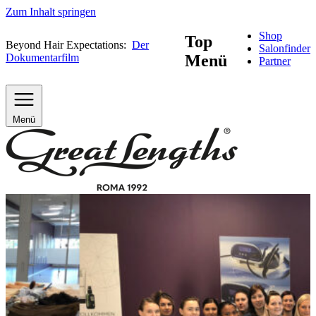
Zum Inhalt springen
Shop
Top
Beyond Hair Expectations:
Der
Salonfinder
Dokumentarfilm
Menü
Partner
Menü