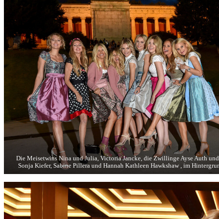
Die Meisetwins Nina und Julia, Victoria Jancke, die Zwillinge Ayse Auth un
Sonja Kiefer, Sabine Pillera und Hannah Kathleen Hawkshaw , im Hintergru