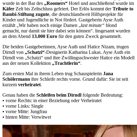
wurde in der Bar des
„Roomers“
Hotel und anschließend wurde im
Käfer
Zelt bis Zeltschluss gefeiert. Der Erlös kommt der
Tribute to
Bambi-Stiftung zugute
, die deutschlandweit Hilfsprojekte für
Kinder und Jugendliche in Not fördert. Gastgeberin Ayse Auth
erzählt „Wir haben noch einige Damen „
last minute“
blond
gemacht, nur damit sie hier dabei sein können“. Insgesamt wurden
an dem Abend
13.000 Euro
für den guten Zweck gesammelt.
Die beiden Gastgeberinnen, Ayse Auth und Hatice Nizam, trugen
Dirndl von
„Schatzi“
-Designerin Katharina Lukas. Ayse Auth ein
Dirndl von „Schatzi“ und ihre Zwillingsschwester Hatice ein Modell
aus der neuen Kollektion
„Trachtlerin“
.
Zum ersten Mal in ihrem Leben trug Schauspielerin
Jana
Schölermann
ihre Schleife rechts vorne. Grund dafür: Sie ist seit
kurzem
verheiratet
.
Genau haben die
Schleifen beim Dirndl
folgende Bedeutung:
•
vorne Rechts: in einer Beziehung oder Verheiratet
•
vorne Links: Single
•
vorne Mitte: Jungfrau
•
hinten Mitte: Verwitwet