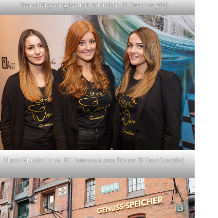
Haarverlängerung hautnah miterleben (© Great Lengths)
Unsere Mitarbeiter vor Ort betreuen unsere Partner (© Great Lengths)