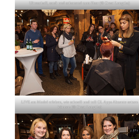
Ultraschall, sanft und schonend zum Haar (© Great Lengths)
LIVE am Model erleben, wie schnell und toll GL Apps Akzente setzen
können (© Great Lengths)