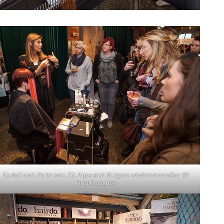
Es darf auch Farbe sein, GL Apps sind übrigens wiederverwendbar (©
Great Lengths)