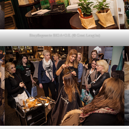
Biopflegeserie BIO A+O.E. (© Great Lengths)