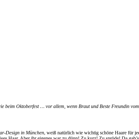
ie beim Oktoberfest … vor allem, wenn Braut und Beste Freundin vom
ar-Design in München
, weiß natürlich wie wichtig schöne Haare für j
nöses Haar. Aber ihr eigenes war zu dünn! Zu kurz! Zu spröde! Da ga