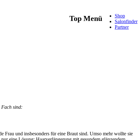
Shop
Top Menü
Salonfinder
Partner
 Fach sind:
ede Frau und insbesonders für eine Braut sind. Umso mehr wollte sie
b’s nur eine Lösung: Haarverlängerung mit gesundem glänzendem