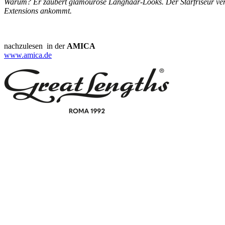
Warum? Er zaubert glamouröse Langhaar-Looks. Der Starfriseur verr
Extensions ankommt.
nachzulesen in der
AMICA
www.amica.de