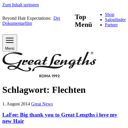
Zum Inhalt springen
Shop
Top
Beyond Hair Expectations:
Der
Salonfinder
Dokumentarfilm
Menü
Partner
Menü
Schlagwort:
Flechten
1. August 2014
Great News
LaFee: Big thank you to Great Lengths i love my
new Hair