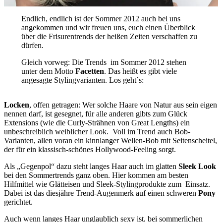
Endlich, endlich ist der Sommer 2012 auch bei uns
angekommen und wir freuen uns, euch einen Überblick
über die Frisurentrends der heißen Zeiten verschaffen zu
dürfen.
Gleich vorweg: Die Trends im Sommer 2012 stehen
unter dem Motto
Facetten
. Das heißt es gibt viele
angesagte Stylingvarianten. Los geht´s:
Locken
, offen getragen: Wer solche Haare von Natur aus sein eigen
nennen darf, ist gesegnet, für alle anderen gibts zum Glück
Extensions (wie die Curly-Strähnen von Great Lengths) ein
unbeschreiblich weiblicher Look. Voll im Trend auch Bob-
Varianten, allen voran ein kinnlanger Wellen-Bob mit Seitenscheitel,
der für ein klassisch-schönes Hollywood-Feeling sorgt.
Als „Gegenpol“ dazu steht langes Haar auch im glatten
Sleek Look
bei den Sommertrends ganz oben. Hier kommen am besten
Hilfmittel wie Glätteisen und Sleek-Stylingprodukte zum Einsatz.
Dabei ist das diesjähre Trend-Augenmerk auf einen schweren
Pony
gerichtet.
Auch wenn langes Haar unglaublich sexy ist, bei sommerlichen