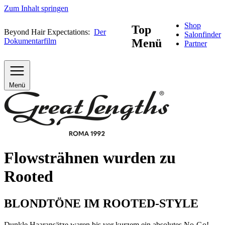
Zum Inhalt springen
Shop
Top
Beyond Hair Expectations:
Der
Salonfinder
Dokumentarfilm
Menü
Partner
Menü
Flowsträhnen wurden zu
Rooted
BLONDTÖNE IM ROOTED-STYLE
Dunkle Haaransätze waren bis vor kurzem ein absolutes No-Go!