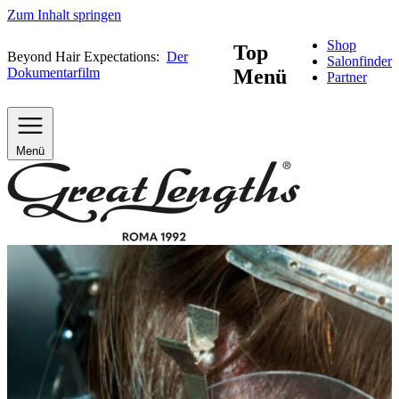
Zum Inhalt springen
Shop
Top
Beyond Hair Expectations:
Der
Salonfinder
Dokumentarfilm
Menü
Partner
Menü