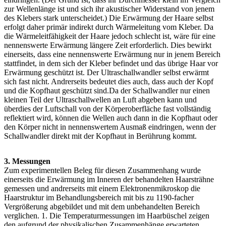
zur Wellenlänge ist und sich ihr akustischer Widerstand von jenem
des Klebers stark unterscheidet.) Die Erwärmung der Haare selbst
erfolgt daher primär indirekt durch Wärmeleitung vom Kleber. Da
die Wärmeleitfähigkeit der Haare jedoch schlecht ist, wäre für eine
nennenswerte Erwärmung längere Zeit erforderlich. Dies bewirkt
einerseits, dass eine nennenswerte Erwärmung nur in jenem Bereich
stattfindet, in dem sich der Kleber befindet und das übrige Haar vor
Erwärmung geschützt ist. Der Ultraschallwandler selbst erwärmt
sich fast nicht. Andrerseits bedeutet dies auch, dass auch der Kopf
und die Kopfhaut geschützt sind.Da der Schallwandler nur einen
kleinen Teil der Ultraschallwellen an Luft abgeben kann und
überdies der Luftschall von der Körperoberfläche fast vollständig
reflektiert wird, können die Wellen auch dann in die Kopfhaut oder
den Körper nicht in nennenswertem Ausmaß eindringen, wenn der
Schallwandler direkt mit der Kopfhaut in Berührung kommt.
3. Messungen
Zum experimentellen Beleg für diesen Zusammenhang wurde
einerseits die Erwärmung im Inneren der behandelten Haarsträhne
gemessen und andrerseits mit einem Elektronenmikroskop die
Haarstruktur im Behandlungsbereich mit bis zu 1190-facher
Vergrößerung abgebildet und mit dem unbehandelten Bereich
verglichen. 1. Die Temperaturmessungen im Haarbüschel zeigen
den aufgrund der physikalischen Zusammenhänge erwarteten