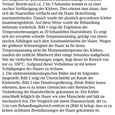
Verlauf: Bereits nach ca. 2 bis 3 Sekunden kommt es zu einer
raschen Verflüssigung des Klebers. Dies erkennt man daran, dass
sich die Haarsträhne verflacht und die Haare fächerförmig
auseinanderlaufen. Danach wurde der plastisch gewordenen Kleber
zusammengedrückt. Auf diese Weise wurde die Behandlung
mehrmals wiederholt. Bild 1 zeigt die Ergebnisse der
Temperaturmessungen an 20 behandelten Haarsträhnen. Es zeigt
sich der erwartete schnelle Temperaturanstieg, gefolgt von einem
raschen Abklingen nach dem Auseinanderlaufen der Haare. Wegen
der größeren Wärmeträgheit der Haare ist für deren
Temperaturanstieg nicht die Momentantemperatur des Klebers,
sondern der zeitliche Mittelwert über einige Sekunden maßgebend.
Wie die vielfachen Messungen zeigen, liegt dieser im Bereich von
nur ca. 100°C. Aufgrund dieser Verhältnisse ist mit keinen
Schädigungen des Haares zu rechnen.
2. Die elektronenmikroskopischen Bilder sind im folgenden
dargestellt: Bild 2 zeigt ein Übersichtsbild am Rande der
Klebestelle, Bild 3 eine Detailvergrößerung. Beide Bilder lassen
erkennen, dass es zu keiner chemischen oder thermischen
Veränderung der Haaroberfläche gekommen ist. Der Kleber
umschließt lediglich die Haare wie eine Manschette und hält sie
mechanisch fest. Der Vergleich mit einem Haarausschnitt, der ca.
1cm vom Behandlungsbereich entfernt ist (Bild 4) belegt, dass es zu
keinen sichtbaren Beeinflussungen der Haare gekommen ist.