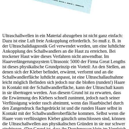
Ultraschallwellen in ein Material abzugeben ist nicht ganz einfach:
Dazu ist eine Luft freie Ankopplung erforderlich. So muß z. B. in
der Ultraschalidiagnostik Gel verwendet werden, um eine luftdichte
Ankopplung des Schallwandlers an die Haut zu erreichen. Bei
trockener Haut wäre dieses Verfahren nicht anwendbar. Im
Haarverlängerungssystem Ultrasonic 5000 der Firma Great Lengths
ist dieses physikalische Grundprinzip ein Vorteil: An den Stellen, an
denen sich der Kleber befindet, erwärmt, verformt und an die
Schallwandlerfläche luftdicht anpasst, ist eine Ultraschallaufnahme
leicht möglich Befinden sich jedoch nur die bloßen (runden!) Haare
in Kontakt mit der Schallwandlerfläche, kann der Ultraschall kaum
in sie übertragen werden. Aus diesem Grund ist zu erwarten, dass
die Erwärmung des Klebers schnell zunimmt, jedoch nach seiner
Verflüssigung wieder rasch abnimmt, wenn das Haarbüschel durch
den Zangendruck flachgedrückt ist und die runden Haare selbst in
Kontakt mit der Schallwandleroberfläche kommen. Selbst wenn die
Haare vom verflüssigten Kleber gänzlich umschlossen sind, können
die Ultraschallwellen aus physikalischen Gründen in sie nur schwer
eindringen. (Der Grund ist, dass ihr Durchmesser klein im Vergleich