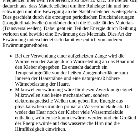
Frequenzen über dem Hörbereich, also über 20 kHz. Sie breiten sich
dadurch aus, dass Materieteilchen um ihre Ruhelage hin und her
schwingen und ihre Bewegung an die Nachbarteilchen weitergeben.
Dies geschieht durch die erzeugten periodischen Druckänderungen
(Longitudinalalwellen) und/oder durch die Elastizität des Materials
(Transversalwellen). Dabei geht ein Teil der Energie durch Reibung
verloren und bewirkt eine Erwärmung des Materials. Dies Art der
Erwärmung unterschiedet sich damit wesentlich von anderen
Erwärmungsmethoden.
Bei der Verwendung einer aufgeheizten Zange wird die
Wärme von der Zange durch Wärmeleitung an das Haar und
den Kleber abgegeben. Es entsteht dadurch ein
Temperaturgefälle von der heißen Zangenoberfläche zum
Inneren der Haarsträhne und eine naturgemäß höhere
Wärmebelastung der Haare.
Mikrowellenerwärmung wäre für diesen Zweck ungeeignet:
Mikrowellen sind keine mechanischen, sondern
elektromagnetische Wellen und geben ihre Energie aus
physikalischen Gründen primär an Wassermoteküle ab. Da
weder das Haar noch der Kleber viele Wassermoleküle
enthalten, würden sie kaum erwärmt werden und ein Großteil
der Energie würde auf das wasserreiche Hirn und die
Hirnflüssigkeit einwirken.