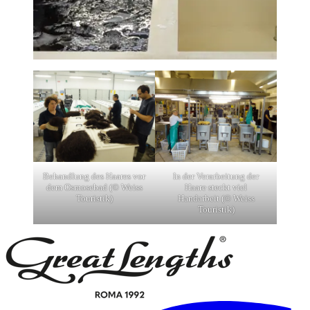
Behandlung des Haares vor
In der Verarbeitung der
dem Osmosebad (© Weiss
Haare steckt viel
Touristik)
Handarbeit (© Weiss
Touristik)