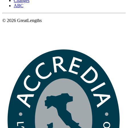
Changes
ABC
© 2026 GreatLengths