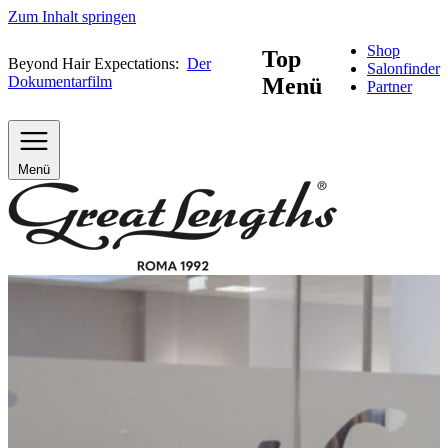
Zum Inhalt springen
Shop
Top
Beyond Hair Expectations:
Der
Salonfinder
Dokumentarfilm
Menü
Partner
Menü