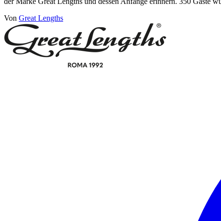
der Marke Great Lengths und dessen Anfänge erinnern. 350 Gäste wu
Von
Great Lengths