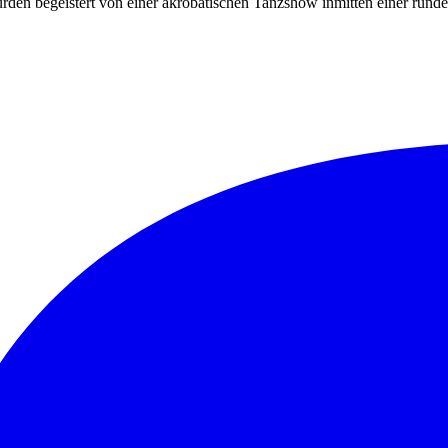
rden begeistert von einer akrobatischen Tanzshow inmitten einer run