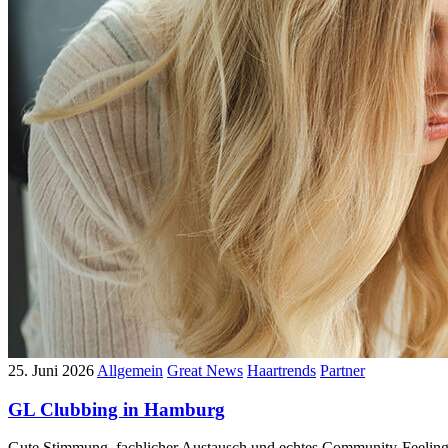
25. Juni 2026
Allgemein
Great News
Haartrends
Partner
GL Clubbing in Hamburg
Gute Stimmung, fachlicher Austausch und echtes Community-Feelin