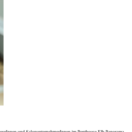
iseurInnen und SalonunternehmerInnen im Penthouse Elb Panorama